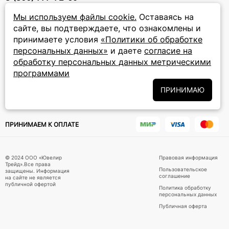
прием звонков: круглосуточно
Мы используем файлы cookie.
Оставаясь на
сайте, вы подтверждаете, что ознакомлены и
ПОДПИСКА НА РАССЫЛКУ
принимаете условия
«Политики об обработке
персональных данных»
и даете
согласие на
Подписаться на новости
обработку персональных данных метрическими
программами
Политики
Подписываясь на рассылку, вы соглашаетесь с условиями
обработки персональных данных
и даёте своё согласие на их
ПРИНИМАЮ
обработку
ПРИНИМАЕМ К ОПЛАТЕ
© 2024 ООО «Ювелир
Правовая информация
Трейд».Все права
Пользовательское
защищены. Информация
соглашение
на сайте не является
публичной офертой
Политика обработку
персональных данных
Публичная оферта