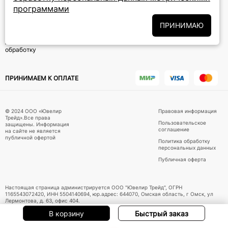
программами
Подписаться на новости
ПРИНИМАЮ
Политики
Подписываясь на рассылку, вы соглашаетесь с условиями
обработки персональных данных
и даёте своё согласие на их
обработку
ПРИНИМАЕМ К ОПЛАТЕ
© 2024 ООО «Ювелир
Правовая информация
Трейд».Все права
Пользовательское
защищены. Информация
соглашение
на сайте не является
публичной офертой
Политика обработку
персональных данных
Публичная оферта
Настоящая страница администрируется ООО "Ювелир Трейд", ОГРН
1165543072420, ИНН 5504140694, юр.адрес: 644070, Омская область, г Омск, ул
Лермонтова, д. 63, офис 404.
В корзину
Быстрый заказ