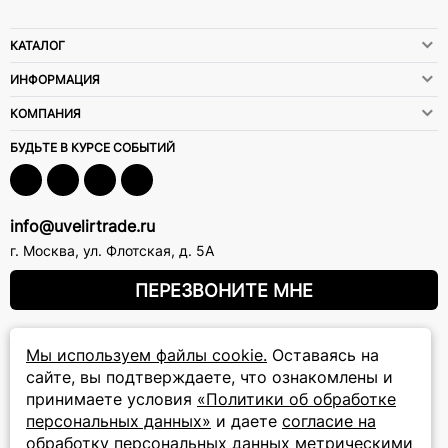
КАТАЛОГ
ИНФОРМАЦИЯ
КОМПАНИЯ
БУДЬТЕ В КУРСЕ СОБЫТИЙ
info@uvelirtrade.ru
г. Москва
,
ул. Флотская, д. 5А
ПЕРЕЗВОНИТЕ МНЕ
8 (800) 777-72-69
Мы используем файлы cookie.
Оставаясь на
сайте, вы подтверждаете, что ознакомлены и
прием звонков: круглосуточно
принимаете условия
«Политики об обработке
персональных данных»
и даете
согласие на
ПОДПИСКА НА РАССЫЛКУ
обработку персональных данных метрическими