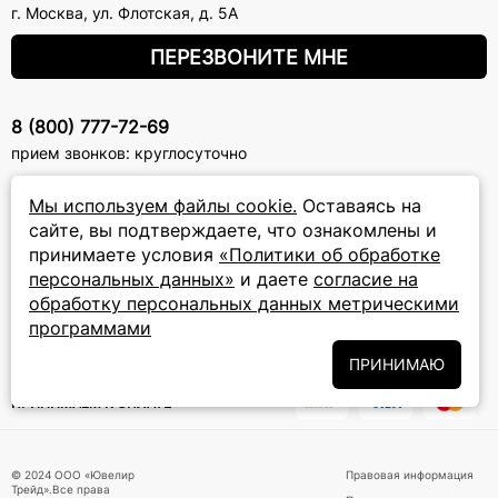
г. Москва
,
ул. Флотская, д. 5А
ПЕРЕЗВОНИТЕ МНЕ
8 (800) 777-72-69
прием звонков: круглосуточно
Мы используем файлы cookie.
Оставаясь на
ПОДПИСКА НА РАССЫЛКУ
сайте, вы подтверждаете, что ознакомлены и
принимаете условия
«Политики об обработке
Подписаться на новости
персональных данных»
и даете
согласие на
обработку персональных данных метрическими
Политики
Подписываясь на рассылку, вы соглашаетесь с условиями
обработки персональных данных
и даёте своё согласие на их
программами
обработку
ПРИНИМАЮ
ПРИНИМАЕМ К ОПЛАТЕ
© 2024 ООО «Ювелир
Правовая информация
Трейд».Все права