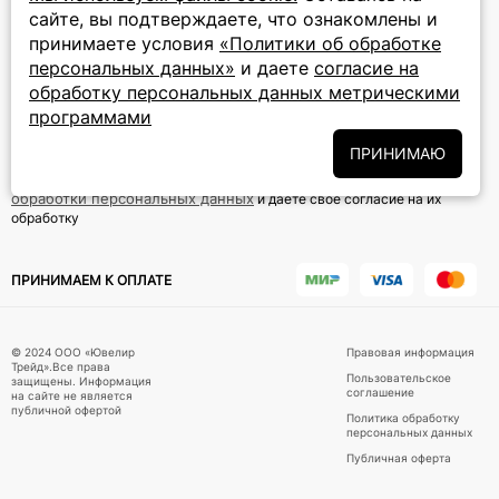
8 (800) 777-72-69
сайте, вы подтверждаете, что ознакомлены и
прием звонков: круглосуточно
принимаете условия
«Политики об обработке
персональных данных»
и даете
согласие на
ПОДПИСКА НА РАССЫЛКУ
обработку персональных данных метрическими
программами
Подписаться на новости
ПРИНИМАЮ
Политики
Подписываясь на рассылку, вы соглашаетесь с условиями
обработки персональных данных
и даёте своё согласие на их
обработку
ПРИНИМАЕМ К ОПЛАТЕ
© 2024 ООО «Ювелир
Правовая информация
Трейд».Все права
Пользовательское
защищены. Информация
соглашение
на сайте не является
публичной офертой
Политика обработку
персональных данных
Публичная оферта