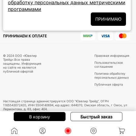
обработку персональных данных метрическими
Политики
программами
Подписываясь на рассылку, вы соглашаетесь с условиями
обработки персональных данных
и даёте своё согласие на их
ПРИНИМАЮ
обработку
ПРИНИМАЕМ К ОПЛАТЕ
© 2024 ООО «Ювелир
Правовая информация
Трейд».Все права
Пользовательское
защищены. Информация
соглашение
на сайте не является
публичной офертой
Политика обработку
персональных данных
Публичная оферта
Настоящая страница администрируется ООО "Ювелир Трейд", ОГРН
1165543072420, ИНН 5504140694, юр.адрес: 644070, Омская область, г Омск, ул
Лермонтова, д. 63, офис 404.
В корзину
Быстрый заказ