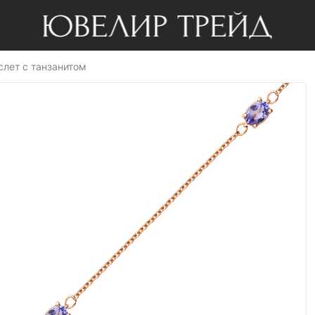
слет с танзанитом