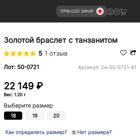
ПРЯМОЙ ЭФИР
8 (800)777-72-69
Золотой браслет с танзанитом
5
1 отзыв
Лот: 50-0721
Артикул:
2н-50-0721-41
22 149 ₽
Вес: 1.20 г
Выберите размер
18
19
20
Как определить размер?
Нет размера?