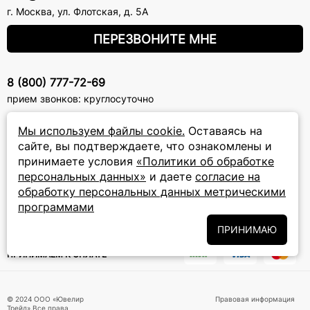
г. Москва
,
ул. Флотская, д. 5А
ПЕРЕЗВОНИТЕ МНЕ
8 (800) 777-72-69
прием звонков: круглосуточно
Мы используем файлы cookie.
Оставаясь на
ПОДПИСКА НА РАССЫЛКУ
сайте, вы подтверждаете, что ознакомлены и
принимаете условия
«Политики об обработке
Подписаться на новости
персональных данных»
и даете
согласие на
обработку персональных данных метрическими
Политики
Подписываясь на рассылку, вы соглашаетесь с условиями
обработки персональных данных
и даёте своё согласие на их
программами
обработку
ПРИНИМАЮ
ПРИНИМАЕМ К ОПЛАТЕ
© 2024 ООО «Ювелир
Правовая информация
Трейд».Все права