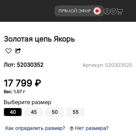
ПРЯМОЙ ЭФИР
8 (800)777-72-69
Золотая цепь Якорь
Лот: 52030352
Артикул:
520303520
17 799 ₽
Вес: 1.07 г
Выберите размер
40
45
50
55
Как определить размер?
Нет размера?