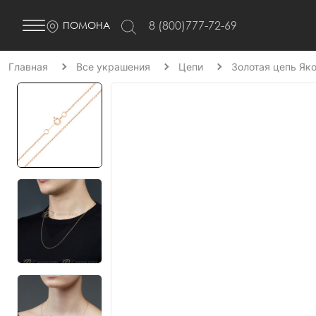
8 (800)777-72-69
ПОМОНА
Главная
Все украшения
Цепи
Золотая цепь Як