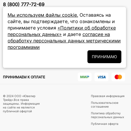
8 (800) 777-72-69
прием звонков: круглосуточно
Мы используем файлы cookie.
Оставаясь на
сайте, вы подтверждаете, что ознакомлены и
ПОДПИСКА НА РАССЫЛКУ
принимаете условия
«Политики об обработке
персональных данных»
и даете
согласие на
Подписаться на новости
обработку персональных данных метрическими
программами
Политики
Подписываясь на рассылку, вы соглашаетесь с условиями
обработки персональных данных
и даёте своё согласие на их
ПРИНИМАЮ
обработку
ПРИНИМАЕМ К ОПЛАТЕ
© 2024 ООО «Ювелир
Правовая информация
Трейд».Все права
Пользовательское
защищены. Информация
соглашение
на сайте не является
публичной офертой
Политика обработку
персональных данных
Публичная оферта