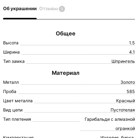
Об украшении
Отзывы
0
Общее
Высота
1.5
Ширина
4.1
Тип замка
Шпрингель
Материал
Металл
Золото
Проба
585
Цвет металла
Красный
Вид цепи
Пустотелая
Тип плетения
Гарибальди с алмазной
огранкой
Комплектация
Изделие, бирка,