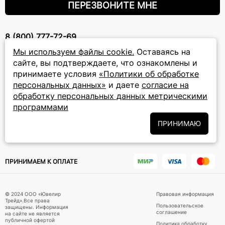
ПЕРЕЗВОНИТЕ МНЕ
8 (800) 777-72-69
прием звонков: круглосуточно
Мы используем файлы cookie.
Оставаясь на
сайте, вы подтверждаете, что ознакомлены и
принимаете условия
«Политики об обработке
ПОДПИСКА НА РАССЫЛКУ
персональных данных»
и даете
согласие на
Подписаться на новости
обработку персональных данных метрическими
программами
Политики
Подписываясь на рассылку, вы соглашаетесь с условиями
ПРИНИМАЮ
обработки персональных данных
и даёте своё согласие на их
обработку
ПРИНИМАЕМ К ОПЛАТЕ
© 2024 ООО «Ювелир
Правовая информация
Трейд».Все права
Пользовательское
защищены. Информация
соглашение
на сайте не является
публичной офертой
Политика обработку