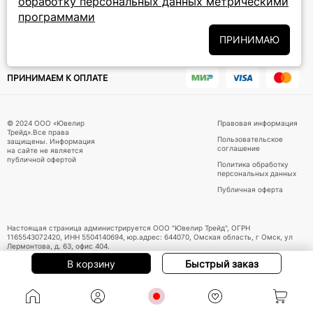
обработку персональных данных метрическими
Политики
Подписываясь на рассылку, вы соглашаетесь с условиями
программами
обработки персональных данных
и даёте своё согласие на их
обработку
ПРИНИМАЮ
ПРИНИМАЕМ К ОПЛАТЕ
© 2024 ООО «Ювелир
Правовая информация
Трейд».Все права
Пользовательское
защищены. Информация
соглашение
на сайте не является
публичной офертой
Политика обработку
персональных данных
Публичная оферта
Настоящая страница администрируется ООО "Ювелир Трейд", ОГРН
1165543072420, ИНН 5504140694, юр.адрес: 644070, Омская область, г Омск, ул
Лермонтова, д. 63, офис 404.
В корзину
Быстрый заказ