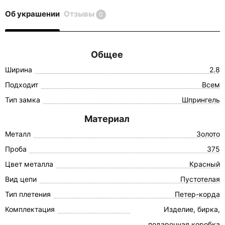
Об украшении
Отзывы
0
Общее
Ширина
2.8
Подходит
Всем
Тип замка
Шпрингель
Материал
Металл
Золото
Проба
375
Цвет металла
Красный
Вид цепи
Пустотелая
Тип плетения
Петер-корда
Комплектация
Изделие, бирка,
подарочная коробка