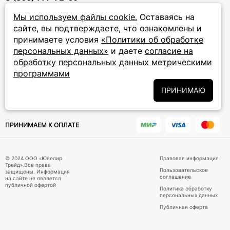
прием звонков: круглосуточно
Мы используем файлы cookie.
Оставаясь на
сайте, вы подтверждаете, что ознакомлены и
ПОДПИСКА НА РАССЫЛКУ
принимаете условия
«Политики об обработке
персональных данных»
и даете
согласие на
Подписаться на новости
обработку персональных данных метрическими
программами
Политики
Подписываясь на рассылку, вы соглашаетесь с условиями
обработки персональных данных
и даёте своё согласие на их
ПРИНИМАЮ
обработку
ПРИНИМАЕМ К ОПЛАТЕ
© 2024 ООО «Ювелир
Правовая информация
Трейд».Все права
Пользовательское
защищены. Информация
соглашение
на сайте не является
публичной офертой
Политика обработку
персональных данных
Публичная оферта