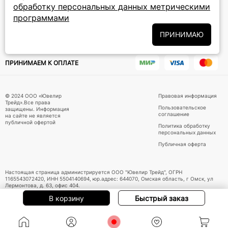
обработку персональных данных метрическими
программами
Политики
Подписываясь на рассылку, вы соглашаетесь с условиями
обработки персональных данных
и даёте своё согласие на их
ПРИНИМАЮ
обработку
ПРИНИМАЕМ К ОПЛАТЕ
© 2024 ООО «Ювелир
Правовая информация
Трейд».Все права
Пользовательское
защищены. Информация
соглашение
на сайте не является
публичной офертой
Политика обработку
персональных данных
Публичная оферта
Настоящая страница администрируется ООО "Ювелир Трейд", ОГРН
1165543072420, ИНН 5504140694, юр.адрес: 644070, Омская область, г Омск, ул
Лермонтова, д. 63, офис 404.
В корзину
Быстрый заказ