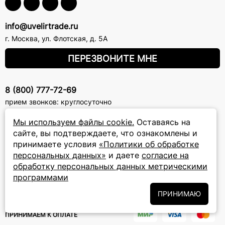
info@uvelirtrade.ru
г. Москва
,
ул. Флотская, д. 5А
ПЕРЕЗВОНИТЕ МНЕ
8 (800) 777-72-69
прием звонков: круглосуточно
Мы используем файлы cookie.
Оставаясь на
ПОДПИСКА НА РАССЫЛКУ
сайте, вы подтверждаете, что ознакомлены и
принимаете условия
«Политики об обработке
Подписаться на новости
персональных данных»
и даете
согласие на
обработку персональных данных метрическими
Политики
Подписываясь на рассылку, вы соглашаетесь с условиями
программами
обработки персональных данных
и даёте своё согласие на их
обработку
ПРИНИМАЮ
ПРИНИМАЕМ К ОПЛАТЕ