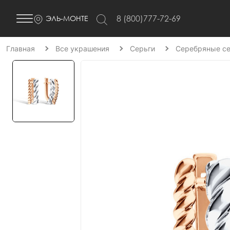
8 (800)777-72-69
ЭЛЬ-МОНТЕ
Главная
Все украшения
Серьги
Серебряные се