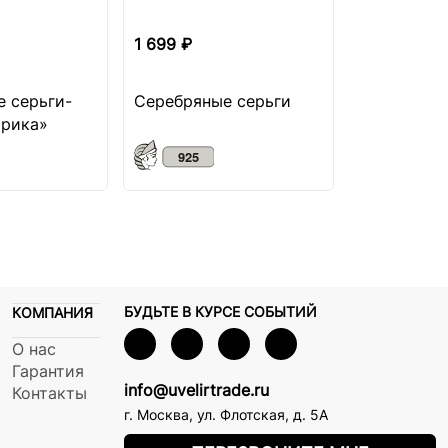
1 699 ₽
1 849 ₽
 серьги-
Серебряные серьги
Серебряно
орика»
«Нежност
БУДЬТЕ В КУРСЕ СОБЫТИЙ
КОМПАНИЯ
О нас
Гарантия
info@uvelirtrade.ru
Контакты
г. Москва
,
ул. Флотская, д. 5А