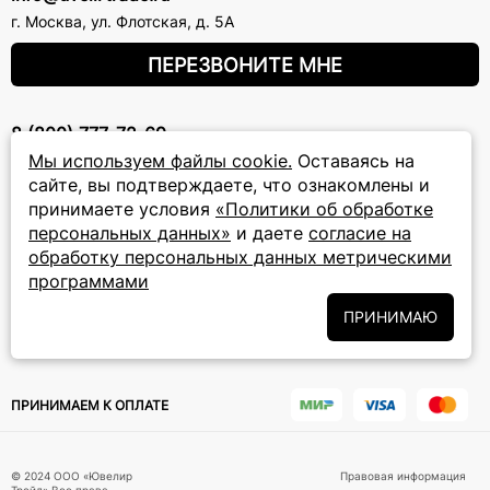
г. Москва
,
ул. Флотская, д. 5А
ПЕРЕЗВОНИТЕ МНЕ
8 (800) 777-72-69
прием звонков: круглосуточно
Мы используем файлы cookie.
Оставаясь на
сайте, вы подтверждаете, что ознакомлены и
принимаете условия
«Политики об обработке
ПОДПИСКА НА РАССЫЛКУ
персональных данных»
и даете
согласие на
обработку персональных данных метрическими
Подписаться на новости
программами
Политики
Подписываясь на рассылку, вы соглашаетесь с условиями
ПРИНИМАЮ
обработки персональных данных
и даёте своё согласие на их
обработку
ПРИНИМАЕМ К ОПЛАТЕ
© 2024 ООО «Ювелир
Правовая информация
Трейд».Все права