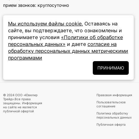
прием звонков: круглосуточно
ПОДПИСКА НА РАССЫЛКУ
Мы используем файлы cookie.
Оставаясь на
сайте, вы подтверждаете, что ознакомлены и
Подписаться на новости
принимаете условия
«Политики об обработке
персональных данных»
и даете
согласие на
Политики
Подписываясь на рассылку, вы соглашаетесь с условиями
обработку персональных данных метрическими
обработки персональных данных
и даёте своё согласие на их
программами
обработку
ПРИНИМАЮ
ПРИНИМАЕМ К ОПЛАТЕ
© 2024 ООО «Ювелир
Правовая информация
Трейд».Все права
Пользовательское
защищены. Информация
соглашение
на сайте не является
публичной офертой
Политика обработку
персональных данных
Публичная оферта