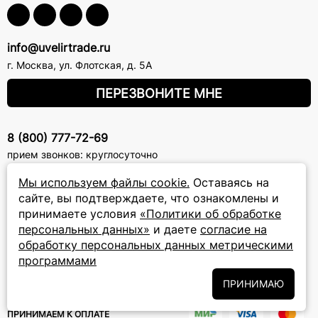
info@uvelirtrade.ru
г. Москва
,
ул. Флотская, д. 5А
ПЕРЕЗВОНИТЕ МНЕ
8 (800) 777-72-69
прием звонков: круглосуточно
Мы используем файлы cookie.
Оставаясь на
ПОДПИСКА НА РАССЫЛКУ
сайте, вы подтверждаете, что ознакомлены и
принимаете условия
«Политики об обработке
Подписаться на новости
персональных данных»
и даете
согласие на
обработку персональных данных метрическими
Политики
Подписываясь на рассылку, вы соглашаетесь с условиями
программами
обработки персональных данных
и даёте своё согласие на их
обработку
ПРИНИМАЮ
ПРИНИМАЕМ К ОПЛАТЕ