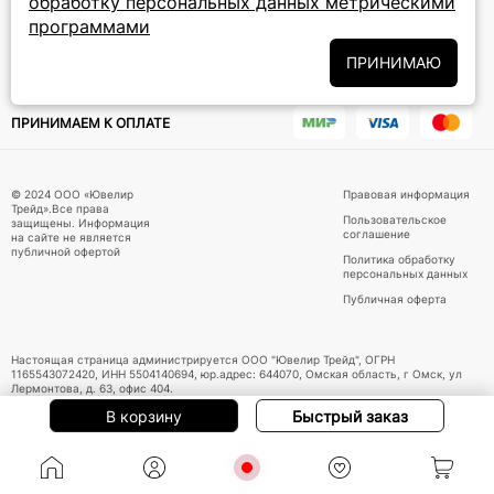
обработку персональных данных метрическими
Политики
Подписываясь на рассылку, вы соглашаетесь с условиями
программами
обработки персональных данных
и даёте своё согласие на их
обработку
ПРИНИМАЮ
ПРИНИМАЕМ К ОПЛАТЕ
© 2024 ООО «Ювелир
Правовая информация
Трейд».Все права
Пользовательское
защищены. Информация
соглашение
на сайте не является
публичной офертой
Политика обработку
персональных данных
Публичная оферта
Настоящая страница администрируется ООО "Ювелир Трейд", ОГРН
1165543072420, ИНН 5504140694, юр.адрес: 644070, Омская область, г Омск, ул
Лермонтова, д. 63, офис 404.
В корзину
Быстрый заказ