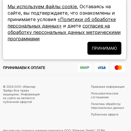
прием звонков: круглосуточно
Мы используем файлы cookie.
Оставаясь на
сайте, вы подтверждаете, что ознакомлены и
ПОДПИСКА НА РАССЫЛКУ
принимаете условия
«Политики об обработке
персональных данных»
и даете
согласие на
Подписаться на новости
обработку персональных данных метрическими
программами
Политики
Подписываясь на рассылку, вы соглашаетесь с условиями
обработки персональных данных
и даёте своё согласие на их
ПРИНИМАЮ
обработку
ПРИНИМАЕМ К ОПЛАТЕ
© 2024 ООО «Ювелир
Правовая информация
Трейд».Все права
Пользовательское
защищены. Информация
соглашение
на сайте не является
публичной офертой
Политика обработку
персональных данных
Публичная оферта
Настоящая страница администрируется ООО "Ювелир Трейд", ОГРН