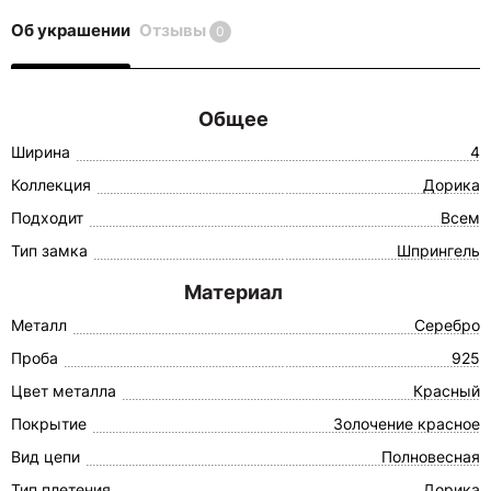
Об украшении
Отзывы
0
Общее
Ширина
4
Коллекция
Дорика
Подходит
Всем
Тип замка
Шпрингель
Материал
Металл
Серебро
Проба
925
Цвет металла
Красный
Покрытие
Золочение красное
Вид цепи
Полновесная
Тип плетения
Дорика