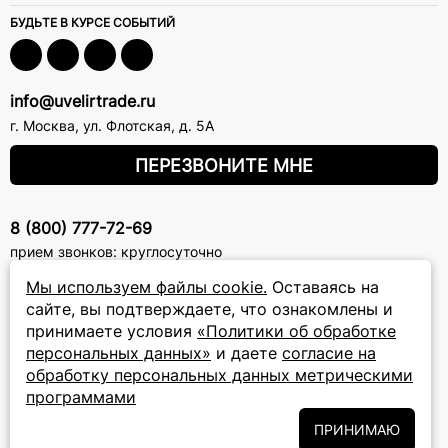
БУДЬТЕ В КУРСЕ СОБЫТИЙ
info@uvelirtrade.ru
г. Москва
,
ул. Флотская, д. 5А
ПЕРЕЗВОНИТЕ МНЕ
8 (800) 777-72-69
прием звонков: круглосуточно
Мы используем файлы cookie.
Оставаясь на
ПОДПИСКА НА РАССЫЛКУ
сайте, вы подтверждаете, что ознакомлены и
принимаете условия
«Политики об обработке
Подписаться на новости
персональных данных»
и даете
согласие на
обработку персональных данных метрическими
Политики
Подписываясь на рассылку, вы соглашаетесь с условиями
программами
обработки персональных данных
и даёте своё согласие на их
обработку
ПРИНИМАЮ