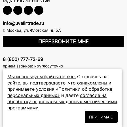
БУДЬТЕ В КУРСЕ СОБЫТИЙ
info@uvelirtrade.ru
г. Москва
,
ул. Флотская, д. 5А
ПЕРЕЗВОНИТЕ МНЕ
8 (800) 777-72-69
прием звонков: круглосуточно
Мы используем файлы cookie.
Оставаясь на
ПОДПИСКА НА РАССЫЛКУ
сайте, вы подтверждаете, что ознакомлены и
принимаете условия
«Политики об обработке
Подписаться на новости
персональных данных»
и даете
согласие на
обработку персональных данных метрическими
Политики
Подписываясь на рассылку, вы соглашаетесь с условиями
программами
обработки персональных данных
и даёте своё согласие на их
обработку
ПРИНИМАЮ