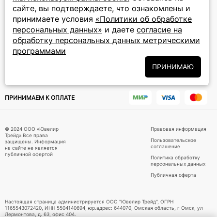
сайте, вы подтверждаете, что ознакомлены и
ПОДПИСКА НА РАССЫЛКУ
принимаете условия
«Политики об обработке
персональных данных»
и даете
согласие на
Подписаться на новости
обработку персональных данных метрическими
программами
Политики
Подписываясь на рассылку, вы соглашаетесь с условиями
обработки персональных данных
и даёте своё согласие на их
ПРИНИМАЮ
обработку
ПРИНИМАЕМ К ОПЛАТЕ
© 2024 ООО «Ювелир
Правовая информация
Трейд».Все права
Пользовательское
защищены. Информация
соглашение
на сайте не является
публичной офертой
Политика обработку
персональных данных
Публичная оферта
Настоящая страница администрируется ООО "Ювелир Трейд", ОГРН
1165543072420, ИНН 5504140694, юр.адрес: 644070, Омская область, г Омск, ул
Лермонтова, д. 63, офис 404.