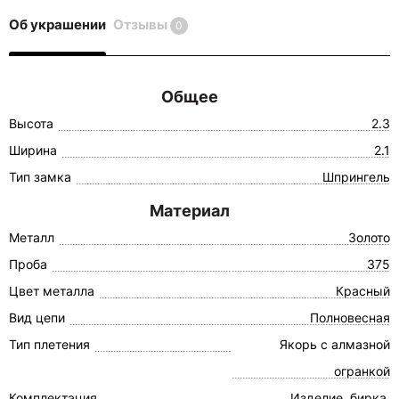
Об украшении
Отзывы
0
Общее
Высота
2.3
Ширина
2.1
Тип замка
Шпрингель
Материал
Металл
Золото
Проба
375
Цвет металла
Красный
Вид цепи
Полновесная
Тип плетения
Якорь с алмазной
огранкой
Комплектация
Изделие, бирка,