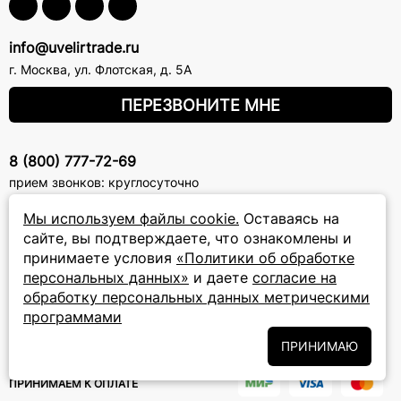
info@uvelirtrade.ru
г. Москва
,
ул. Флотская, д. 5А
ПЕРЕЗВОНИТЕ МНЕ
8 (800) 777-72-69
прием звонков: круглосуточно
Мы используем файлы cookie.
Оставаясь на
ПОДПИСКА НА РАССЫЛКУ
сайте, вы подтверждаете, что ознакомлены и
принимаете условия
«Политики об обработке
Подписаться на новости
персональных данных»
и даете
согласие на
обработку персональных данных метрическими
Политики
Подписываясь на рассылку, вы соглашаетесь с условиями
программами
обработки персональных данных
и даёте своё согласие на их
обработку
ПРИНИМАЮ
ПРИНИМАЕМ К ОПЛАТЕ