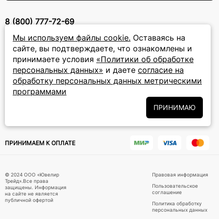
8 (800) 777-72-69
прием звонков: круглосуточно
Мы используем файлы cookie.
Оставаясь на
сайте, вы подтверждаете, что ознакомлены и
принимаете условия
«Политики об обработке
ПОДПИСКА НА РАССЫЛКУ
персональных данных»
и даете
согласие на
Подписаться на новости
обработку персональных данных метрическими
программами
Политики
Подписываясь на рассылку, вы соглашаетесь с условиями
обработки персональных данных
ПРИНИМАЮ
и даёте своё согласие на их
обработку
ПРИНИМАЕМ К ОПЛАТЕ
© 2024 ООО «Ювелир
Правовая информация
Трейд».Все права
Пользовательское
защищены. Информация
соглашение
на сайте не является
публичной офертой
Политика обработку
персональных данных