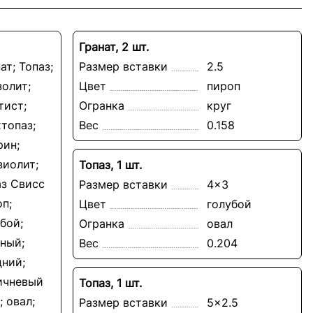
Гранат, 2 шт.
ат; Топаз;
Размер вставки
2.5
золит;
Цвет
пироп
тист;
Огранка
круг
топаз;
Вес
0.158
рин;
зиолит;
Топаз, 1 шт.
аз Свисс
Размер вставки
4x3
п;
Цвет
голубой
бой;
Огранка
овал
ный;
Вес
0.204
дний;
ичневый
Топаз, 1 шт.
; овал;
Размер вставки
5x2.5