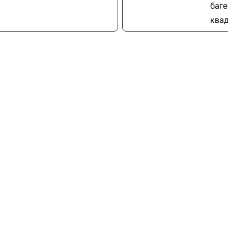
баге
ква