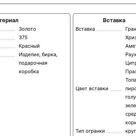
териал
Вставка
Золото
Вставка
Гран
375
Хри
Красный
Аме
Изделие, бирка,
Раух
подарочная
Цит
коробка
Пра
Топ
Цвет вставки
пиро
голу
зеле
сре
кор
Тип огранки
круг