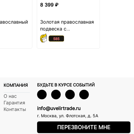
8 399 ₽
8 349 ₽
равославный
Золотая православная
Золотая по
подвеска с
бриллиант
бриллиантом
БУДЬТЕ В КУРСЕ СОБЫТИЙ
КОМПАНИЯ
О нас
Гарантия
info@uvelirtrade.ru
Контакты
г. Москва
,
ул. Флотская, д. 5А
ПЕРЕЗВОНИТЕ МНЕ