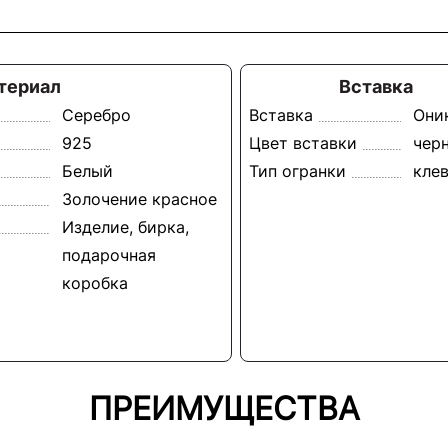
териал
Вставка
Серебро
Вставка
Они
925
Цвет вставки
чер
Белый
Тип огранки
кле
Золочение красное
Изделие, бирка,
подарочная
коробка
ПРЕИМУЩЕСТВА