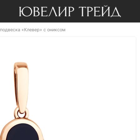
подвеска «Клевер» с ониксом