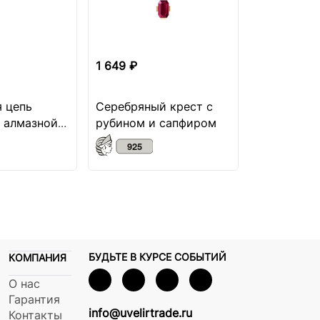
1 649 ₽
1 549 ₽
 цепь
Серебряный крест с
Серебряна
 алмазной
рубином и сапфиром
бриллиант
БУДЬТЕ В КУРСЕ СОБЫТИЙ
КОМПАНИЯ
О нас
Гарантия
info@uvelirtrade.ru
Контакты