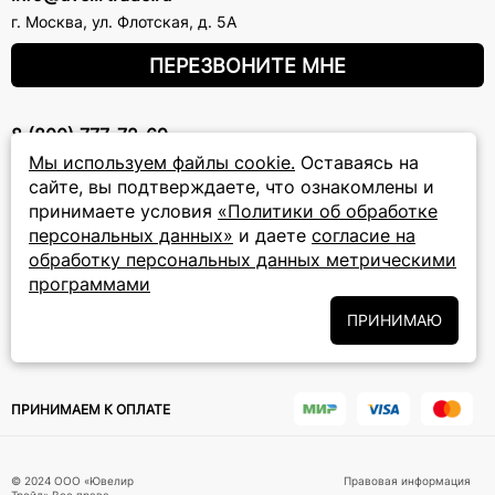
г. Москва
,
ул. Флотская, д. 5А
ПЕРЕЗВОНИТЕ МНЕ
8 (800) 777-72-69
прием звонков: круглосуточно
Мы используем файлы cookie.
Оставаясь на
сайте, вы подтверждаете, что ознакомлены и
принимаете условия
«Политики об обработке
ПОДПИСКА НА РАССЫЛКУ
персональных данных»
и даете
согласие на
обработку персональных данных метрическими
Подписаться на новости
программами
Политики
Подписываясь на рассылку, вы соглашаетесь с условиями
ПРИНИМАЮ
обработки персональных данных
и даёте своё согласие на их
обработку
ПРИНИМАЕМ К ОПЛАТЕ
© 2024 ООО «Ювелир
Правовая информация
Трейд».Все права