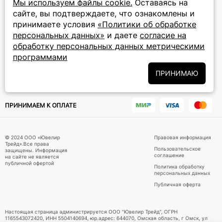
Мы используем файлы cookie.
Оставаясь на
сайте, вы подтверждаете, что ознакомлены и
ПОДПИСКА НА РАССЫЛКУ
принимаете условия
«Политики об обработке
персональных данных»
и даете
согласие на
Подписаться на новости
обработку персональных данных метрическими
программами
Политики
Подписываясь на рассылку, вы соглашаетесь с условиями
обработки персональных данных
и даёте своё согласие на их
ПРИНИМАЮ
обработку
ПРИНИМАЕМ К ОПЛАТЕ
© 2024 ООО «Ювелир
Правовая информация
Трейд».Все права
Пользовательское
защищены. Информация
соглашение
на сайте не является
публичной офертой
Политика обработку
персональных данных
Публичная оферта
Настоящая страница администрируется ООО "Ювелир Трейд", ОГРН
1165543072420, ИНН 5504140694, юр.адрес: 644070, Омская область, г Омск, ул