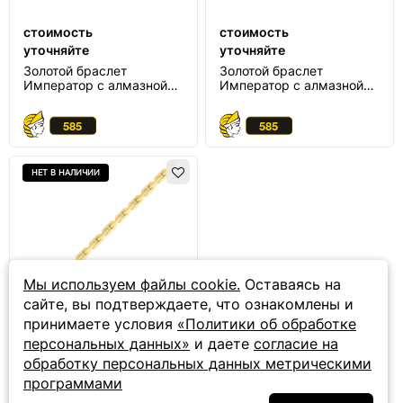
стоимость
стоимость
уточняйте
уточняйте
Золотой браслет
Золотой браслет
Император с алмазной
Император с алмазной
огранкой
огранкой
НЕТ В НАЛИЧИИ
Мы используем файлы cookie.
Оставаясь на
сайте, вы подтверждаете, что ознакомлены и
принимаете условия
«Политики об обработке
стоимость
персональных данных»
и даете
согласие на
уточняйте
обработку персональных данных метрическими
Золотой браслет
программами
Император с алмазной