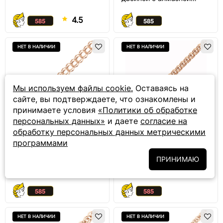
огранкой
4.5
НЕТ В НАЛИЧИИ
НЕТ В НАЛИЧИИ
Мы используем файлы cookie.
Оставаясь на
сайте, вы подтверждаете, что ознакомлены и
принимаете условия
«Политики об обработке
персональных данных»
и даете
согласие на
обработку персональных данных метрическими
стоимость
стоимость
программами
уточняйте
уточняйте
ПРИНИМАЮ
Золотая цепь Итальянка
Золотая цепь Гарибальди
с алмазной огранкой
НЕТ В НАЛИЧИИ
НЕТ В НАЛИЧИИ