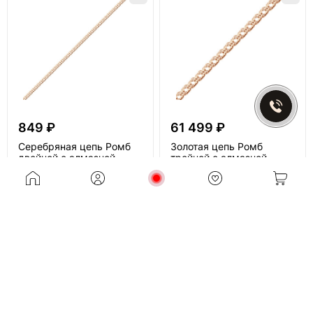
849 ₽
61 499 ₽
Серебряная цепь Ромб
Золотая цепь Ромб
двойной с алмазной
тройной с алмазной
огранкой
огранкой