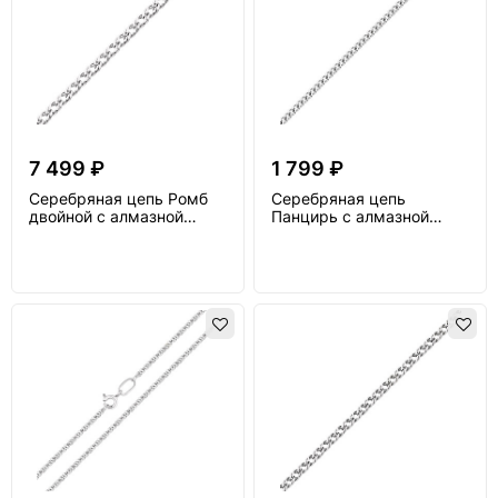
7 499 ₽
1 799 ₽
Серебряная цепь Ромб
Серебряная цепь
двойной с алмазной
Панцирь с алмазной
огранкой
огранкой